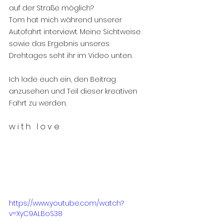
auf der Straße möglich? 
Tom hat mich während unserer 
Autofahrt interviewt. Meine Sichtweise 
sowie das Ergebnis unseres 
Drehtages seht ihr im Video unten.
Ich lade euch ein, den Beitrag 
anzusehen und Teil dieser kreativen 
Fahrt zu werden.
w i t h   l o v e
https://www.youtube.com/watch?
v=XyC9ALBoS38