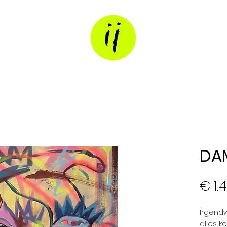
DA
€ 1.
Irgendw
alles ko