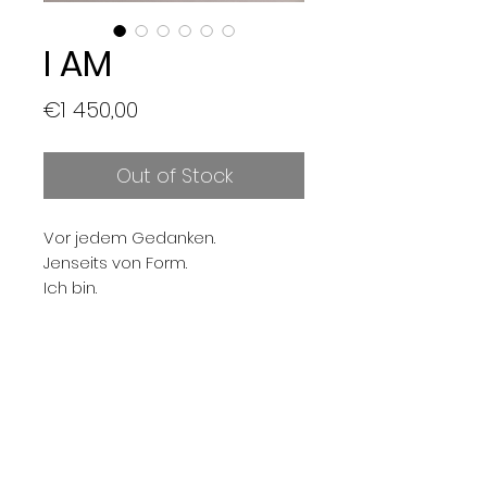
I AM
Price
€1 450,00
Out of Stock
Vor jedem Gedanken.
Jenseits von Form.
Ich bin.
Details:
Acryl auf Leinwand
80 x 100 cm
2025
Preis inklusive Steuern und
Versand