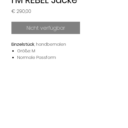
Preis
€ 290,00
Nicht verfügbar
Einzelstück
, handbemalen
Größe: M
Normale Passform
Jacke: Secondhand
Produkthinweise:
Wasserfeste Farben (Textil)
Maschinenwäsche bis 30°
(Handwäsche empfohlen)
-
Shop
About
Kontakt
Datenschutz
Versand & Rückerstattung
Impressum
Fotos: Michael Engele, Lichtraum