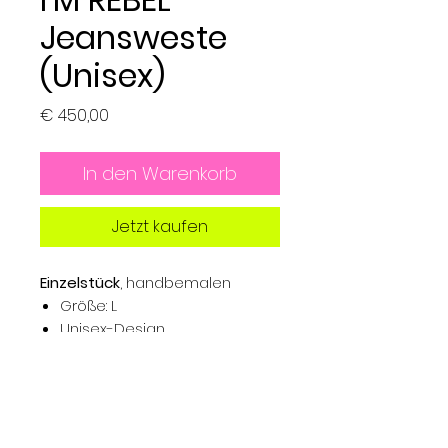
Jeansweste
(Unisex)
Preis
€ 450,00
In den Warenkorb
Jetzt kaufen
Einzelstück
, handbemalen
Größe: L
Unisex-Design
Oversize-Schnitt
Produkthinweise:
Wasserfeste Farben (Textil)
Maschinenwäsche bis 30°