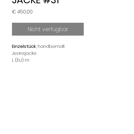
Preis
€ 450,00
Nicht verfügbar
Einzelstück
, handbemalt
Jeansjacke
L (EU) m
Produkthinweis:
Wasserfeste Farben
Handwäsche empfohlen
Shop
About
Kontakt
Datenschutz
Versand & Rückerstattung
Impressum