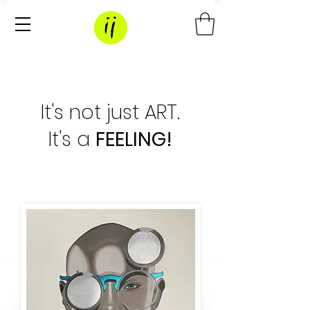
It's not just ART.
It's a
FEELING!
Kunst kaufen in DEINER Einzigartigkeit.
Extravagante Kunst