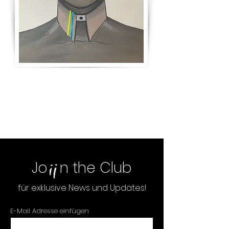
KONTAKT
Schreib mir!
Jo n the Club
für exklusive News und Updates!
E-Mail Adresse einfügen